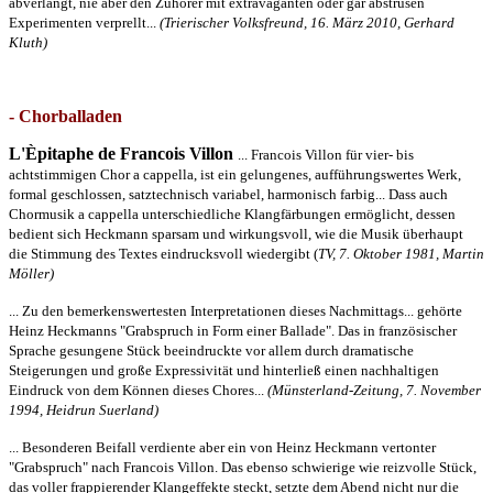
abverlangt, nie aber den Zuhörer mit extravaganten oder gar abstrusen
Experimenten verprellt...
(Trierischer Volksfreund, 16. März 2010, Gerhard
Kluth)
- Chorballaden
L'Èpitaphe de Francois Villon
... Francois Villon für vier- bis
achtstimmigen Chor a cappella, ist ein gelungenes, aufführungswertes Werk,
formal geschlossen, satztechnisch variabel, harmonisch farbig... Dass auch
Chormusik a cappella unterschiedliche Klangfärbungen ermöglicht, dessen
bedient sich Heckmann sparsam und wirkungsvoll, wie die Musik überhaupt
die Stimmung des Textes eindrucksvoll wiedergibt (
TV, 7. Oktober 1981, Martin
Möller)
... Zu den bemerkenswertesten Interpretationen dieses Nachmittags... gehörte
Heinz Heckmanns "Grabspruch in Form einer Ballade". Das in französischer
Sprache gesungene Stück beeindruckte vor allem durch dramatische
Steigerungen und große Expressivität und hinterließ einen nachhaltigen
Eindruck von dem Können dieses Chores...
(Münsterland-Zeitung, 7. November
1994, Heidrun Suerland)
... Besonderen Beifall verdiente aber ein von Heinz Heckmann vertonter
"Grabspruch" nach Francois Villon. Das ebenso schwierige wie reizvolle Stück,
das voller frappierender Klangeffekte steckt, setzte dem Abend nicht nur die