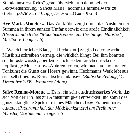
Stunde unseres Todes" gegenübersteht, um dann bei der
Textwiederholung "Sancta Maria" nochmals himmelwärts zu
streben
(SWR 2 - CD-Tipp, Dr. Hans-Oskar Koch)
Ave Maria-Motette ...
Das Werk überzeugt durch das Ausloten der
Stimmen in ihrem ganzen Umfang sowie eine große Eindinglichkeit
(Programmheft der "Mädchenkantorei am Freiburger Münster",
Martina v. Lengerich)
... Welch herrlicher Klang... [Heckmann] zeigt, dass er beseelte
Musik zu schreiben vermag, die wirklich klingt. Bei ihm könnten
sendungsbewusste, aber leider nicht selten knochentrockene,
kopflastige Musica-nova-Autoren lernen, wie man auch mit neuer
Tonkunst die Gunst des Hörers gewinnt. Heckmanns Werk lebt aus
sich selbst heraus, Romantisches inklusive
(Badische Zeitung,14.
Dezember 2009, Johannes Adam)
Salve Regina-Motette
... Es ist ein sehr ausdrucksstarkes Werk, das
sich von der Ein- bis zur Achtstimmigkeit entwickelt und somit das
ganze klangliche Spektrum eines Mädchen- bzw. Frauenchores
auslotet (
Programmheft der Mädchenkantorei am Freiburger
Münster, Martina van Lengerich)