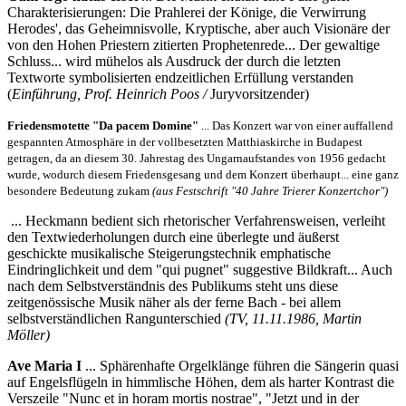
Charakterisierungen: Die Prahlerei der Könige, die Verwirrung
Herodes', das Geheimnisvolle, Kryptische, aber auch Visionäre der
von den Hohen Priestern zitierten Prophetenrede... Der gewaltige
Schluss... wird mühelos als Ausdruck der durch die letzten
Textworte symbolisierten endzeitlichen Erfüllung verstanden
(
Einführung, Prof. Heinrich Poos /
Juryvorsitzender)
Friedensmotette "Da pacem Domine"
... Das Konzert war von einer auffallend
gespannten Atmosphäre in der vollbesetzten Matthiaskirche in Budapest
getragen, da an diesem 30. Jahrestag des Ungarnaufstandes von 1956 gedacht
wurde, wodurch diesem Friedensgesang und dem Konzert überhaupt... eine ganz
besondere Bedeutung zukam
(aus Festschrift "40 Jahre Trierer Konzertchor")
... Heckmann bedient sich rhetorischer Verfahrensweisen, verleiht
den Textwiederholungen durch eine überlegte und äußerst
geschickte musikalische Steigerungstechnik emphatische
Eindringlichkeit und dem "qui pugnet" suggestive Bildkraft... Auch
nach dem Selbstverständnis des Publikums steht uns diese
zeitgenössische Musik näher als der ferne Bach - bei allem
selbstverständlichen Rangunterschied
(TV, 11.11.1986, Martin
Möller)
Ave Maria I
... Sphärenhafte Orgelklänge führen die Sängerin quasi
auf Engelsflügeln in himmlische Höhen, dem als harter Kontrast die
Verszeile "Nunc et in horam mortis nostrae", "Jetzt und in der