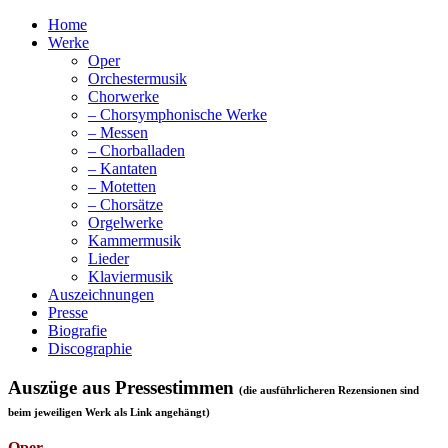
Home
Werke
Oper
Orchestermusik
Chorwerke
– Chorsymphonische Werke
– Messen
– Chorballaden
– Kantaten
– Motetten
– Chorsätze
Orgelwerke
Kammermusik
Lieder
Klaviermusik
Auszeichnungen
Presse
Biografie
Discographie
Auszüge aus Pressestimmen
(die ausführlicheren Rezensionen sind
beim jeweiligen Werk als Link angehängt)
Oper