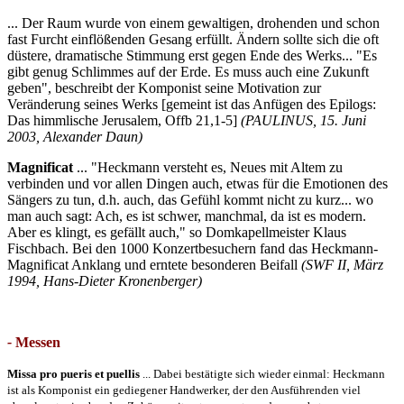
... Der Raum wurde von einem gewaltigen, drohenden und schon
fast Furcht einflößenden Gesang erfüllt. Ändern sollte sich die oft
düstere, dramatische Stimmung erst gegen Ende des Werks... "Es
gibt genug Schlimmes auf der Erde. Es muss auch eine Zukunft
geben", beschreibt der Komponist seine Motivation zur
Veränderung seines Werks [gemeint ist das Anfügen des Epilogs:
Das himmlische Jerusalem, Offb 21,1-5]
(PAULINUS, 15. Juni
2003, Alexander Daun)
Magnificat
... "Heckmann versteht es, Neues mit Altem zu
verbinden und vor allen Dingen auch, etwas für die Emotionen des
Sängers zu tun, d.h. auch, das Gefühl kommt nicht zu kurz... wo
man auch sagt: Ach, es ist schwer, manchmal, da ist es modern.
Aber es klingt, es gefällt auch," so Domkapellmeister Klaus
Fischbach. Bei den 1000 Konzertbesuchern fand das Heckmann-
Magnificat Anklang und erntete besonderen Beifall
(SWF II, März
1994, Hans-Dieter Kronenberger)
-
Messen
Missa pro pueris et puellis
... Dabei bestätigte sich wieder einmal: Heckmann
ist als Komponist ein gediegener Handwerker, der den Ausführenden viel