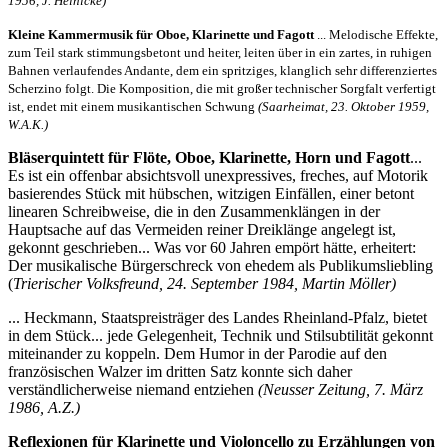
1956, J. Heinicke)
Kleine Kammermusik für Oboe, Klarinette und Fagott
... Melodische Effekte,
zum Teil stark stimmungsbetont und heiter, leiten über in ein zartes, in ruhigen
Bahnen verlaufendes Andante, dem ein spritziges, klanglich sehr differenziertes
Scherzino folgt. Die Komposition, die mit großer technischer Sorgfalt verfertigt
ist, endet mit einem musikantischen Schwung
(Saarheimat, 23. Oktober 1959,
W.A.K.)
Bläserquintett für Flöte, Oboe, Klarinette, Horn und Fagott
...
Es ist ein offenbar absichtsvoll unexpressives, freches, auf Motorik
basierendes Stück mit hübschen, witzigen Einfällen, einer betont
linearen Schreibweise, die in den Zusammenklängen in der
Hauptsache auf das Vermeiden reiner Dreiklänge angelegt ist,
gekonnt geschrieben... Was vor 60 Jahren empört hätte, erheitert:
Der musikalische Bürgerschreck von ehedem als Publikumsliebling
(
Trierischer Volksfreund, 24. September 1984, Martin Möller)
... Heckmann, Staatspreisträger des Landes Rheinland-Pfalz, bietet
in dem Stück... jede Gelegenheit, Technik und Stilsubtilität gekonnt
miteinander zu koppeln. Dem Humor in der Parodie auf den
französischen Walzer im dritten Satz konnte sich daher
verständlicherweise niemand entziehen
(Neusser Zeitung, 7. März
1986, A.Z.)
Reflexionen für Klarinette und Violoncello zu Erzählungen von