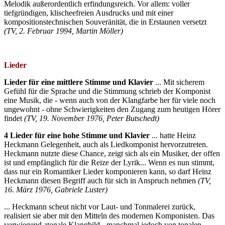
Melodik außerordentlich erfindungsreich. Vor allem: voller
tiefgründigen, klischeefreien Ausdrucks und mit einer
kompositionstechnischen Souveränität, die in Erstaunen versetzt
(TV, 2. Februar 1994, Martin Möller)
Lieder
Lieder für eine mittlere Stimme und Klavier
... Mit sicherem
Gefühl für die Sprache und die Stimmung schrieb der Komponist
eine Musik, die - wenn auch von der Klangfarbe her für viele noch
ungewohnt - ohne Schwierigkeiten den Zugang zum heutigen Hörer
findet
(TV, 19. November 1976, Peter Butschedt)
4 Lieder für eine hohe Stimme und Klavier
... hatte Heinz
Heckmann Gelegenheit, auch als Liedkomponist hervorzutreten.
Heckmann nutzte diese Chance, zeigt sich als ein Musiker, der offen
ist und empfänglich für die Reize der Lyrik... Wenn es nun stimmt,
dass nur ein Romantiker Lieder komponieren kann, so darf Heinz
Heckmann diesen Begriff auch für sich in Anspruch nehmen
(TV,
16. März 1976, Gabriele Luster)
... Heckmann scheut nicht vor Laut- und Tonmalerei zurück,
realisiert sie aber mit den Mitteln des modernen Komponisten. Das
vorwiegend atonale Klangbild - manchmal jedoch von tonalen