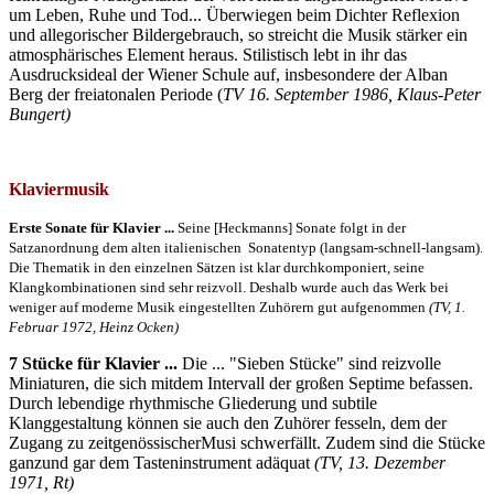
um Leben, Ruhe und Tod... Überwiegen beim Dichter Reflexion
und allegorischer Bildergebrauch, so streicht die Musik stärker ein
atmosphärisches Element heraus. Stilistisch lebt in ihr das
Ausdrucksideal der Wiener Schule auf, insbesondere der Alban
Berg der freiatonalen Periode (
TV 16. September 1986, Klaus-Peter
Bungert)
Klaviermusik
Erste Sonate für Klavier ...
Seine [Heckmanns] Sonate folgt in der
Satzanordnung dem alten italienischen Sonatentyp (langsam-schnell-langsam).
Die Thematik in den einzelnen Sätzen ist klar durchkomponiert, seine
Klangkombinationen sind sehr reizvoll. Deshalb wurde auch das Werk bei
weniger auf moderne Musik eingestellten Zuhörern gut aufgenommen
(TV, 1.
Februar 1972, Heinz Ocken)
7 Stücke für Klavier ...
Die ... "Sieben Stücke" sind reizvolle
Miniaturen, die sich mitdem Intervall der großen Septime befassen.
Durch lebendige rhythmische Gliederung und subtile
Klanggestaltung können sie auch den Zuhörer fesseln, dem der
Zugang zu zeitgenössischerMusi schwerfällt. Zudem sind die Stücke
ganzund gar dem Tasteninstrument adäquat
(TV, 13. Dezember
1971, Rt)