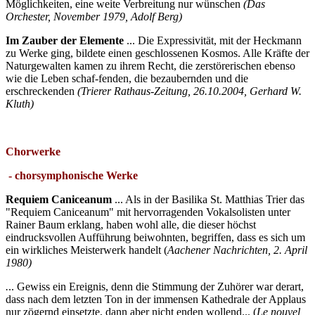
Möglichkeiten, eine weite Verbreitung nur wünschen
(Das
Orchester, November 1979, Adolf Berg)
Im Zauber der Elemente
... Die Expressivität, mit der Heckmann
zu Werke ging, bildete einen geschlossenen Kosmos. Alle Kräfte der
Naturgewalten kamen zu ihrem Recht, die zerstörerischen ebenso
wie die Leben schaf-fenden, die bezaubernden und die
erschreckenden
(Trierer Rathaus-Zeitung, 26.10.2004, Gerhard W.
Kluth)
Chorwerke
- chorsymphonische Werke
Requiem Caniceanum
... Als in der Basilika St. Matthias Trier das
"Requiem Caniceanum" mit hervorragenden Vokalsolisten unter
Rainer Baum erklang, haben wohl alle, die dieser höchst
eindrucksvollen Aufführung beiwohnten, begriffen, dass es sich um
ein wirkliches Meisterwerk handelt (
Aachener Nachrichten, 2. April
1980)
.
.. Gewiss ein Ereignis, denn die Stimmung der Zuhörer war derart,
dass nach dem letzten Ton in der immensen Kathedrale der Applaus
nur zögernd einsetzte, dann aber nicht enden wollend... (
Le nouvel