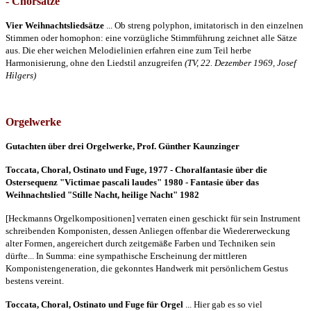
- Chorsätze
Vier
Weihnachtsliedsätze
... Ob streng polyphon, imitatorisch in den einzelnen
Stimmen oder homophon: eine vorzügliche Stimmführung zeichnet alle Sätze
aus. Die eher weichen Melodielinien erfahren eine zum Teil herbe
Harmonisierung, ohne den Liedstil anzugreifen
(TV, 22. Dezember 1969, Josef
Hilgers)
Orgelwerke
Gutachten über drei Orgelwerke, Prof. Günther Kaunzinger
Toccata, Choral, Ostinato und Fuge, 1977 - Choralfantasie über die
Ostersequenz "Victimae pascali laudes" 1980 - Fantasie über das
Weihnachtslied "Stille Nacht, heilige Nacht" 1982
[Heckmanns Orgelkompositionen] verraten einen geschickt für sein Instrument
schreibenden Komponisten, dessen Anliegen offenbar die Wiedererweckung
alter Formen, angereichert durch zeitgemäße Farben und Techniken sein
dürfte... In Summa: eine sympathische Erscheinung der mittleren
Komponistengeneration, die gekonntes Handwerk mit persönlichem Gestus
bestens vereint.
Toccata, Choral, Ostinato und Fuge für
Orgel
... Hier gab es so viel