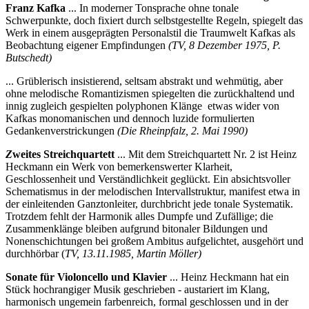
Franz Kafka
... In moderner Tonsprache ohne tonale
Schwerpunkte, doch fixiert durch selbstgestellte Regeln, spiegelt das
Werk in einem ausgeprägten Personalstil die Traumwelt Kafkas als
Beobachtung eigener Empfindungen
(TV, 8 Dezember 1975, P.
Butschedt)
... Grüblerisch insistierend, seltsam abstrakt und wehmütig, aber
ohne melodische Romantizismen spiegelten die zurückhaltend und
innig zugleich gespielten polyphonen Klänge etwas wider von
Kafkas monomanischen und dennoch luzide formulierten
Gedankenverstrickungen
(Die Rheinpfalz, 2. Mai 1990)
Z
weites Streichquartett
... Mit dem Streichquartett Nr. 2 ist Heinz
Heckmann ein Werk von bemerkenswerter Klarheit,
Geschlossenheit und Verständlichkeit geglückt. Ein absichtsvoller
Schematismus in der melodischen Intervallstruktur, manifest etwa in
der einleitenden Ganztonleiter, durchbricht jede tonale Systematik.
Trotzdem fehlt der Harmonik alles Dumpfe und Zufällige; die
Zusammenklänge bleiben aufgrund bitonaler Bildungen und
Nonenschichtungen bei großem Ambitus aufgelichtet, ausgehört und
durchhörbar (
TV, 13.11.1985, Martin Möller)
Sonate für Violoncello und Klavier
... Heinz Heckmann hat ein
Stück hochrangiger Musik geschrieben - austariert im Klang,
harmonisch ungemein farbenreich, formal geschlossen und in der