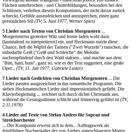
Flächen unterbrochen - und Clusterbildungen, besonders bei den
Schlüssen, verleihen diesem Komponisten, der nicht davor zurück
schreckt, Gefühle auszudrücken und anzusprechen, einen ganz
persönlichen Stil
(TV, 5. Juni 1977, Werner Spies)
5 Lieder nach Texten von Christian Morgenstern
...
Morgernsterns grotesker Witz und Ironie laden wohl dazu
[lautmalend zu interpretieren] ein, und Heckmann nutzte diese
Chance, ließ die Wipfel der Tannen ("Zwei Wurzeln") rauschen, die
unbedarfte Geiß ("Geiß und Schleiche" die Melodie
nachempfindend durch den Wald staksen... und machte aus dem
"Bim, bam, bum", ganz so, wie es der Text suggeriert, eine große
Oper...
(TV, 11. Juli 1977, Gabriele Luster)
7 Lieder nach Gedichten von Christian Morgenstern
...
Die
Lieder passten ausgezeichnet in das romantische Programm. Die
sieben Heckmannschen Lieder sind impressionistisch gefärbt. Die
Klavierbegleitung ... zeichnet sich durch dichte Chromatik aus,
während die Gesangsstimme schlicht und feinnervig geführt ist
(TV,
2.11.1978)
4 Lieder auf Texte von Stefan Andres für Sopran und
Streichorchester
... Der Komponist erweist sich in dem... Auftragswerk als
feinfühliger Nachgestalter der von Andres angeschlagenen Motive