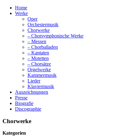
Home
Werke
Oper
Orchestermusik
Chorwerke
– Chorsymphonische Werke
– Messen
– Chorballaden
– Kantaten
– Motetten
– Chorsätze
Orgelwerke
Kammermusik
Lieder
Klaviermusik
Auszeichnungen
Presse
Biografie
Discographie
Chorwerke
Kategorien