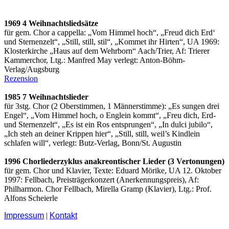
1969 4 Weihnachtsliedsätze
für gem. Chor a cappella: „Vom Himmel hoch“, „Freud dich Erd‘
und Sternenzelt“, „Still, still, stil“, „Kommet ihr Hirten“, UA 1969:
Klosterkirche „Haus auf dem Wehrborn“ Aach/Trier, Af: Trierer
Kammerchor, Ltg.: Manfred May verlegt: Anton-Böhm-
Verlag/Augsburg
Rezension
1985 7 Weihnachtslieder
für 3stg. Chor (2 Oberstimmen, 1 Männerstimme): „Es sungen drei
Engel“, „Vom Himmel hoch, o Englein kommt“, „Freu dich, Erd-
und Sternenzelt“, „Es ist ein Ros entsprungen“, „In dulci jubilo“,
„Ich steh an deiner Krippen hier“, „Still, still, weil’s Kindlein
schlafen will“, verlegt: Butz-Verlag, Bonn/St. Augustin
1996 Chorliederzyklus anakreontischer Lieder (3 Vertonungen)
für gem. Chor und Klavier, Texte: Eduard Mörike, UA 12. Oktober
1997: Fellbach, Preisträgerkonzert (Anerkennungspreis), Af:
Philharmon. Chor Fellbach, Mirella Gramp (Klavier), Ltg.: Prof.
Alfons Scheierle
Impressum
|
Kontakt