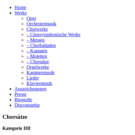
Home
Werke
Oper
Orchestermusik
Chorwerke
– Chorsymphonische Werke
– Messen
– Chorballaden
– Kantaten
– Motetten
– Chorsätze
Orgelwerke
Kammermusik
Lieder
Klaviermusik
Auszeichnungen
Presse
Biografie
Discographie
Chorsätze
Kategorie IIIf